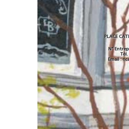
PLACE CATH
N° Entrep
Tél.
Email : n